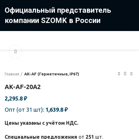
Официальный представитель
компании SZOMK в России
8 (499) 322-35-25
8 963 638-35-23
Увеличить
Главная
AK-AF (Герметичные, IP67)
AK-AF-20A2
2,295.8
₽
Опт (от 31 шт):
1,639.8
₽
Цены указаны с учётом НДС.
Специальные предложения
от
251
шт.