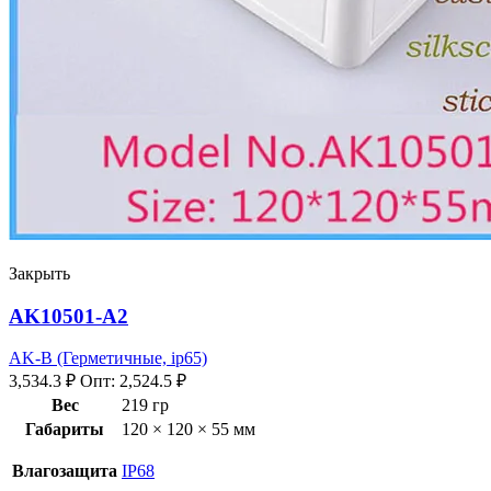
Закрыть
AK10501-A2
AK-B (Герметичные, ip65)
3,534.3
₽
Опт:
2,524.5
₽
Вес
219 гр
Габариты
120 × 120 × 55 мм
Влагозащита
IP68