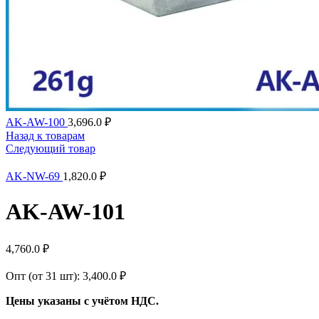
AK-AW-100
3,696.0
₽
Назад к товарам
Следующий товар
AK-NW-69
1,820.0
₽
AK-AW-101
4,760.0
₽
Опт (от 31 шт):
3,400.0
₽
Цены указаны с учётом НДС.