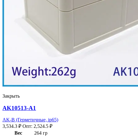
Закрыть
AK10513-A1
AK-B (Герметичные, ip65)
3,534.3
₽
Опт:
2,524.5
₽
Вес
264 гр