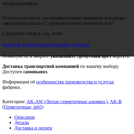
info@myszomk.ru
Остались вопросы, касающиеся нашей компании и порядка
оформления заказа? С удовольствием ответим на них!
Сохраните товар в соц. сетях:
Facebook
Twitter
Pinterest
linkedin
Телеграм
Пожалуйста. в запросе
указывайте требуемый цвет
корпуса.
Доставка транспортной компанией
по вашему выбору.
Доступен
самовывоз
.
Информация об
особенностях производства и услугах
фабрики.
Категории:
AK-AW (Литые герметичные алюмин.)
,
AK-B
(Герметичные, ip65)
Описание
Детали
Доставка и оплата