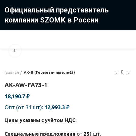
Официальный представитель
компании SZOMK в России
8 (499) 322-35-25
8 963 638-35-23
Увеличить
Главная
AK-B (Герметичные, ip65)
AK-AW-FA73-1
18,190.7
₽
Опт (от 31 шт):
12,993.3
₽
Цены указаны с учётом НДС.
Специальные предложения
от
251
шт.