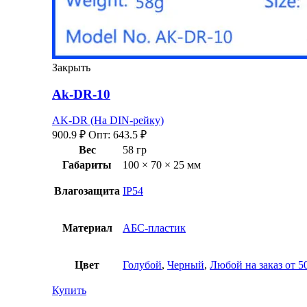
Закрыть
Ak-DR-10
AK-DR (На DIN-рейку)
900.9
₽
Опт:
643.5
₽
Вес
58 гр
Габариты
100 × 70 × 25 мм
Влагозащита
IP54
Материал
АБС-пластик
Цвет
Голубой
,
Черный
,
Любой на заказ от 5
Купить