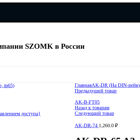
мпании SZOMK в России
мпании SZOMK в России
Главная
AK-DR (На DIN-рейку
, ip65)
Предыдущий товар
AK-B-FT05
Назад к товарам
Следующий товар
авлением доступа}
AK-DR-74
1,260.0
₽