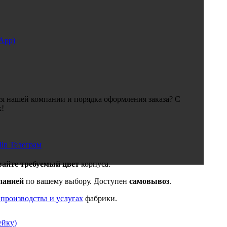
sApp)
я нашей компании и порядка оформления заказа? С
х!
din
Телеграм
вайте требуемый цвет
корпуса.
панией
по вашему выбору. Доступен
самовывоз
.
 производства и услугах
фабрики.
ейку)