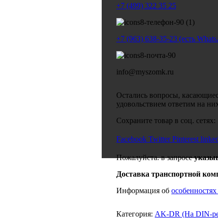
+7 (499) 322 35 25
+7 (963) 638-35-23 (есть What
info@myszomk.ru
Остались вопросы, касающиес
удовольствием ответим на ни
Сохраните товар в соц. сетях:
Facebook
Twitter
Pinterest
linke
Пожалуйста. в запросе
указы
Доставка транспортной ком
Информация об
особенностях
Категория:
AK-DR (На DIN-р