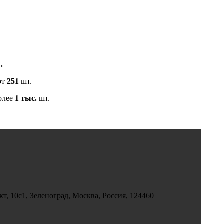
.
от
251
шт.
олее
1 тыс.
шт.
, 10с1, Зеленоград, Москва, Россия, 124460