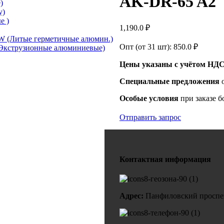
AK-DR-65 A2
)
у)
е )
1,190.0
₽
 (Литые герметичные алюмин.)
Опт (от 31 шт):
850.0
₽
Экструзионные алюминиевые)
Цены указаны с учётом НДС
Специальные предложения
Особые условия
при заказе б
Отправить запрос
Контактная информация
Адрес:
Панфиловский проспект