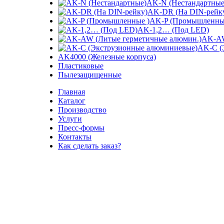
AK-N (Нестандартные
AK-DR (На DIN-рейк
AK-P (Промышленны
AK-1,2… (Под LED)
AK-AW
AK-C (
AK4000 (Железные корпуса)
Пластиковые
Пылезащищенные
Главная
Каталог
Производство
Услуги
Пресс-формы
Контакты
Как сделать заказ?