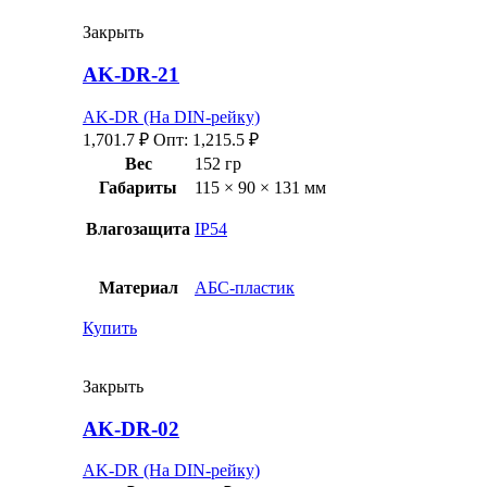
Закрыть
AK-DR-21
AK-DR (На DIN-рейку)
1,701.7
₽
Опт:
1,215.5
₽
Вес
152 гр
Габариты
115 × 90 × 131 мм
Влагозащита
IP54
Материал
АБС-пластик
Купить
Закрыть
AK-DR-02
AK-DR (На DIN-рейку)