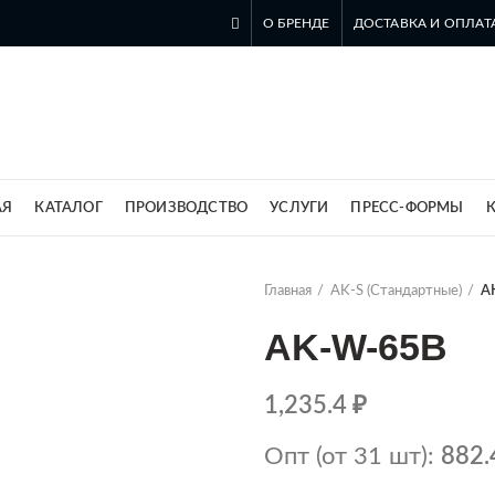
О БРЕНДЕ
ДОСТАВКА И ОПЛАТ
ль компании SZOMK в России
АЯ
КАТАЛОГ
ПРОИЗВОДСТВО
УСЛУГИ
ПРЕСС-ФОРМЫ
Главная
AK-S (Стандартные)
A
AK-W-65B
1,235.4
₽
Опт (от 31 шт):
882