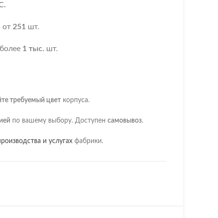
С.
я
от
251
шт.
 более
1 тыс.
шт.
йте требуемый цвет
корпуса.
ией
по вашему выбору. Доступен
самовывоз
.
роизводства и услугах
фабрики.