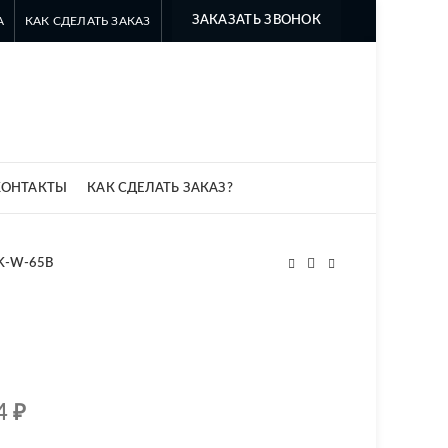
ЗАКАЗАТЬ ЗВОНОК
А
КАК СДЕЛАТЬ ЗАКАЗ
8 499 322-35-25
8 963 638-35-23
info@myszomk.ru
КОНТАКТЫ
КАК СДЕЛАТЬ ЗАКАЗ?
K-W-65B
.4
₽