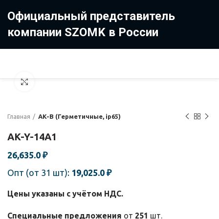
Официальный представитель
компании SZOMK в России
8 (499) 322-35-25
8 963 638-35-23
Увеличить
Главная
AK-B (Герметичные, ip65)
AK-Y-14A1
26,635.0
₽
Опт (от 31 шт):
19,025.0
₽
Цены указаны с учётом НДС.
Специальные предложения
от
251
шт.