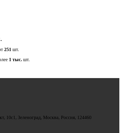
.
от
251
шт.
олее
1 тыс.
шт.
, 10с1, Зеленоград, Москва, Россия, 124460