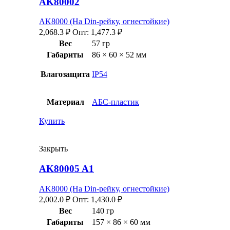
AK80002
AK8000 (На Din-рейку, огнестойкие)
2,068.3
₽
Опт:
1,477.3
₽
Вес
57 гр
Габариты
86 × 60 × 52 мм
Влагозащита
IP54
Материал
АБС-пластик
Купить
Закрыть
AK80005 A1
AK8000 (На Din-рейку, огнестойкие)
2,002.0
₽
Опт:
1,430.0
₽
Вес
140 гр
Габариты
157 × 86 × 60 мм