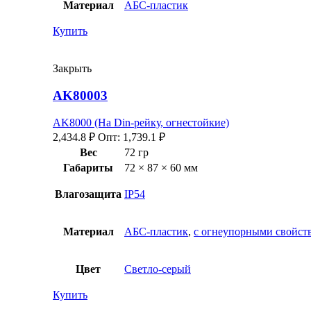
Материал
АБС-пластик
Купить
Закрыть
AK80003
AK8000 (На Din-рейку, огнестойкие)
2,434.8
₽
Опт:
1,739.1
₽
Вес
72 гр
Габариты
72 × 87 × 60 мм
Влагозащита
IP54
Материал
АБС-пластик
,
с огнеупорными свойст
Цвет
Светло-серый
Купить