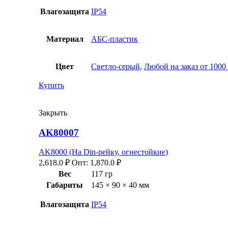
Влагозащита
IP54
Материал
АБС-пластик
Цвет
Светло-серый
,
Любой на заказ от 1000
Купить
Закрыть
AK80007
AK8000 (На Din-рейку, огнестойкие)
2,618.0
₽
Опт:
1,870.0
₽
Вес
117 гр
Габариты
145 × 90 × 40 мм
Влагозащита
IP54