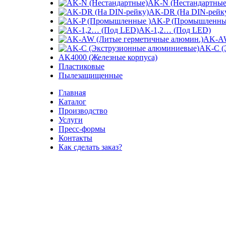
AK-N (Нестандартные
AK-DR (На DIN-рейк
AK-P (Промышленны
Увеличить
AK-1,2… (Под LED)
AK-AW
AK-C (
AK4000 (Железные корпуса)
Пластиковые
Пылезащищенные
Главная
Каталог
Производство
Услуги
Пресс-формы
Контакты
Как сделать заказ?