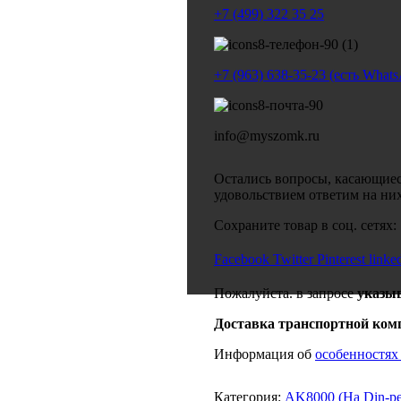
+7 (499) 322 35 25
+7 (963) 638-35-23 (есть What
info@myszomk.ru
Остались вопросы, касающиес
удовольствием ответим на ни
Сохраните товар в соц. сетях:
Facebook
Twitter
Pinterest
linke
Пожалуйста. в запросе
указы
Доставка транспортной ком
Информация об
особенностях
Категория:
AK8000 (На Din-ре