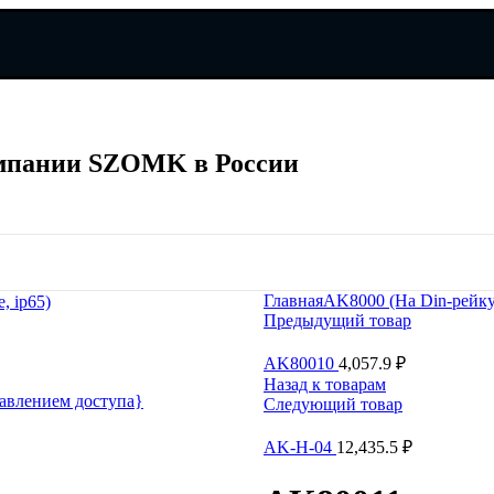
мпании SZOMK в России
мпании SZOMK в России
Главная
AK8000 (На Din-рейку
, ip65)
Предыдущий товар
AK80010
4,057.9
₽
Назад к товарам
авлением доступа}
Следующий товар
AK-H-04
12,435.5
₽