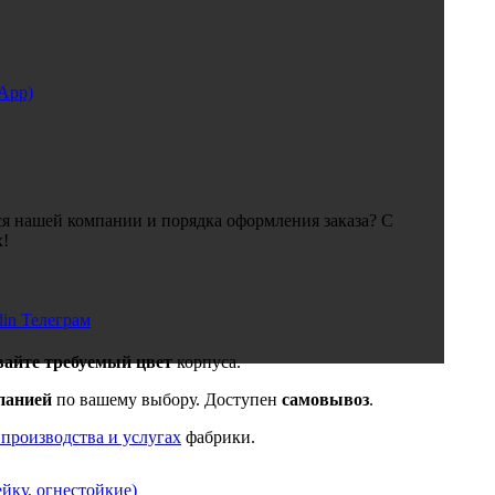
sApp)
я нашей компании и порядка оформления заказа? С
х!
din
Телеграм
вайте требуемый цвет
корпуса.
панией
по вашему выбору. Доступен
самовывоз
.
 производства и услугах
фабрики.
йку, огнестойкие)