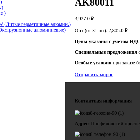
AK80011
)
у)
е )
3,927.0
₽
 (Литые герметичные алюмин.)
Экструзионные алюминиевые)
Опт (от 31 шт):
2,805.0
₽
Цены указаны с учётом НДС
Специальные предложения
Особые условия
при заказе б
Отправить запрос
Контактная информация
Адрес:
Панфиловский проспект