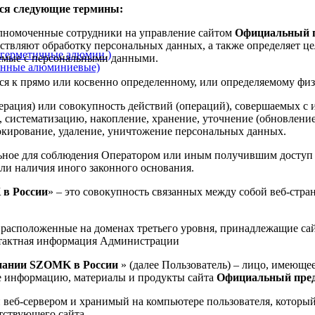
тся следующие термины:
олномоченные сотрудники на управление сайтом
Официальный п
твляют обработку персональных данных, а также определяет це
герметичные алюмин.)
аемые с персональными данными.
онные алюминиевые)
ся к прямо или косвенно определенному, или определяемому фи
ерация) или совокупность действий (операций), совершаемых с 
, систематизацию, накопление, хранение, уточнение (обновление
локирование, удаление, уничтожение персональных данных.
льное для соблюдения Оператором или иным получившим доступ
или наличия иного законного основания.
в России
» – это совокупность связанных между собой веб-стр
ц, расположенные на доменах третьего уровня, принадлежащие 
онтактная информация Администрации
пании SZOMK в России
» (далее Пользователь) – лицо, имеюще
ее информацию, материалы и продукты сайта
Официальный пред
веб-сервером и хранимый на компьютере пользователя, который 
тствующего сайта.