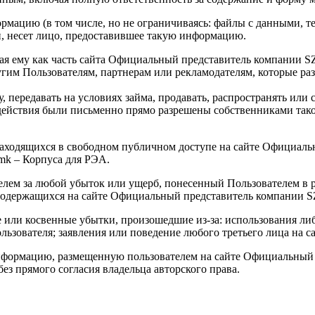
рмацию (в том числе, но не ограничиваясь: файлы с данными, текс
 несет лицо, предоставившее такую информацию.
нная ему как часть сайта Официальный представитель компании 
угим Пользователям, партнерам или рекламодателям, которые 
у, передавать на условиях займа, продавать, распространять ил
е действия были письменно прямо разрешены собственниками так
 находящихся в свободном публичном доступе на сайте Официал
mk – Корпуса для РЭА.
елем за любой убыток или ущерб, понесенный Пользователем в р
одержащихся на сайте Официальный представитель компании S
е или косвенные убытки, произошедшие из-за: использования ли
зователя; заявления или поведение любого третьего лица на са
 информацию, размещенную пользователем на сайте Официальный
з прямого согласия владельца авторского права.