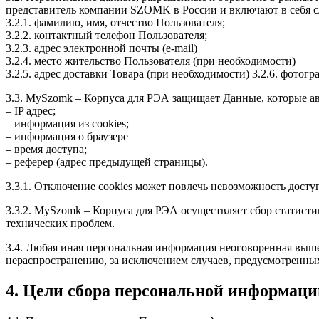
представитель компании SZOMK в России и включают в себя
3.2.1. фамилию, имя, отчество Пользователя;
3.2.2. контактный телефон Пользователя;
3.2.3. адрес электронной почты (e-mail)
3.2.4. место жительство Пользователя (при необходимости)
3.2.5. адрес доставки Товара (при необходимости) 3.2.6. фотог
3.3. MySzomk – Корпуса для РЭА защищает Данные, которые а
– IP адрес;
– информация из cookies;
– информация о браузере
– время доступа;
– реферер (адрес предыдущей страницы).
3.3.1. Отключение cookies может повлечь невозможность досту
3.3.2. MySzomk – Корпуса для РЭА осуществляет сбор статисти
технических проблем.
3.4. Любая иная персональная информация неоговоренная выше
нераспространению, за исключением случаев, предусмотренных 
4. Цели сбора персональной информаци