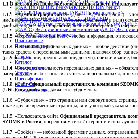
AK-N (Нестандартные)
1.1 В настоящей Политике конфиденциальности использую
AK-DR (На DIN-рейку)
AK-P (Промышленные )
1.1.1. «
Администрация сайта
» (далее – Администрация) – уп
AK-1,2… (Под LED)
имени ООО НПО “Победа”, которые организуют и (или) осущес
AK-AW (Литые 
данных, подлежащих обработке, действия (операции), соверш
AK-C (Экструзи
AK4000 (Железные корпуса)
1.1.2. «Персональные данные» – любая информация, относящая
Пластиковые
Пылезащищенные
1.1.3. «Обработка персональных данных» – любое действие (оп
таких средств с персональными данными, включая сбор, запись
Главная
(распространение, предоставление, доступ), обезличивание, б
Каталог
Производство
1.1.4. «Конфиденциальность персональных данных» – обязате
Услуги
распространения без согласия субъекта персональных данных 
Пресс-формы
1.1.5. «Сайт
Официальный представитель компании SZOMK 
Контакты
(URL):
myszomk.ru
, а также его субдоменах.
Как сделать заказ?
1.1.6. «Субдомены» – это страницы или совокупность страни
также другие временные страницы, внизу который указана к
1.1.5. «Пользователь сайта
Официальный представитель ком
SZOMK в России
, посредством сети Интернет и использующ
1.1.7. «Cookies» — небольшой фрагмент данных, отправленный 
серверу в HTTP-запросе при попытке открыть страницу соотве