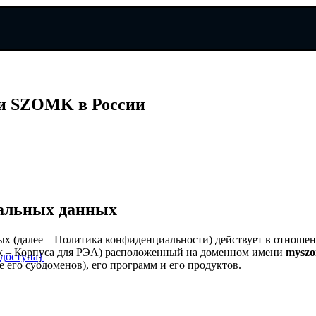
и SZOMK в России
и SZOMK в России
альных данных
х (далее – Политика конфиденциальности) действует в отноше
mk – Корпуса для РЭА) расположенный на доменном имени
myszo
доступа}
е его субдоменов), его программ и его продуктов.