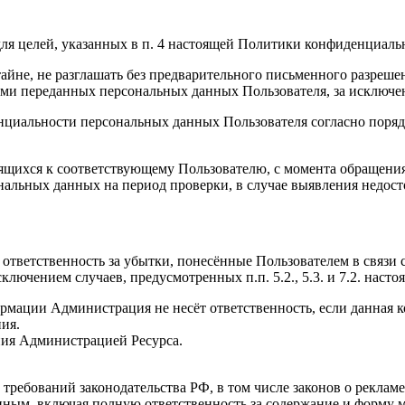
ля целей, указанных в п. 4 настоящей Политики конфиденциаль
йне, не разглашать без предварительного письменного разрешен
и переданных персональных данных Пользователя, за исключени
нциальности персональных данных Пользователя согласно поряд
ящихся к соответствующему Пользователю, с момента обращения 
ональных данных на период проверки, в случае выявления недо
т ответственность за убытки, понесённые Пользователем в связ
сключением случаев, предусмотренных п.п. 5.2., 5.3. и 7.2. на
ормации Администрация не несёт ответственность, если данная
ия.
ения Администрацией Ресурса.
 требований законодательства РФ, в том числе законов о реклам
енным, включая полную ответственность за содержание и форму 