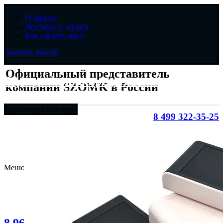
О бренде
Доставка и оплата
Как сделать заказ
заказать звонок
Официальный представитель
Официальный представитель
компании SZOMK в России
компании SZOMK в России
Просмотр категорий
8 499 322-35-25
8 963 638-35-23
info@myszomk.ru
Меню
8 (499) 322-35-25
Увеличить