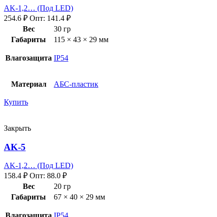
AK-1,2… (Под LED)
254.6
₽
Опт:
141.4
₽
Вес
30 гр
Габариты
115 × 43 × 29 мм
Влагозащита
IP54
Материал
АБС-пластик
Купить
Закрыть
AK-5
AK-1,2… (Под LED)
158.4
₽
Опт:
88.0
₽
Вес
20 гр
Габариты
67 × 40 × 29 мм
Влагозащита
IP54