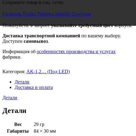
Сохраните товар в соц. сетях:
Facebook
Twitter
Pinterest
linkedin
Телеграм
Пожалуйста. в запросе
указывайте требуемый цвет
корпуса.
Доставка транспортной компанией
по вашему выбору.
Доступен
самовывоз
.
Информация об
особенностях производства и услугах
фабрики.
Категория:
AK-1,2… (Под LED)
Детали
Доставка и оплата
Детали
Детали
Вес
29 гр
Габариты
84 × 30 мм