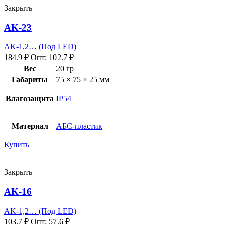
Закрыть
AK-23
AK-1,2… (Под LED)
184.9
₽
Опт:
102.7
₽
Вес
20 гр
Габариты
75 × 75 × 25 мм
Влагозащита
IP54
Материал
АБС-пластик
Купить
Закрыть
AK-16
AK-1,2… (Под LED)
103.7
₽
Опт:
57.6
₽