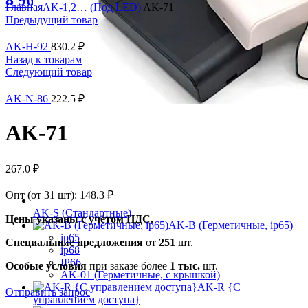
8 963 638-35-23
Главная
AK-1,2… (Под LED)
AK-71
Предыдущий товар
AK-H-92
830.2
₽
Назад к товарам
Следующий товар
AK-N-86
222.5
₽
AK-71
267.0
₽
Опт (от 31 шт):
148.3
₽
AK-S (Стандартные)
Цены указаны с учётом НДС.
AK-B (Герметичные, ip65)
ip65
Специальные предложения
от
251
шт.
ip68
IP66
Особые условия
при заказе более
1 тыс.
шт.
AK-01 (Герметичные, с крышкой)
AK-R {С
Отправить запрос
управлением доступа}