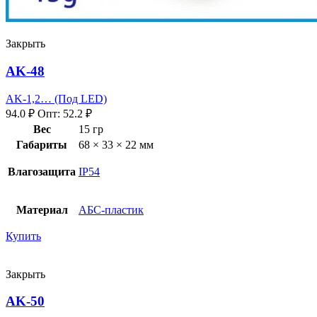
Закрыть
AK-48
AK-1,2… (Под LED)
94.0
₽
Опт:
52.2
₽
Вес
15 гр
Габариты
68 × 33 × 22 мм
Влагозащита
IP54
Материал
АБС-пластик
Купить
Закрыть
AK-50