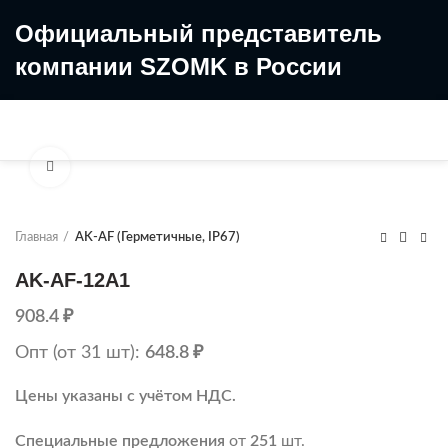
Официальный представитель
компании SZOMK в России
8 (499) 322-35-25
8 963 638-35-23
Увеличить
Главная
AK-AF (Герметичные, IP67)
AK-AF-12A1
908.4
₽
Опт (от 31 шт):
648.8
₽
Цены указаны с учётом НДС.
Специальные предложения
от
251
шт.