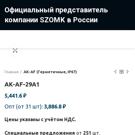
Официальный представитель
компании SZOMK в России
8 (499) 322-35-25
8 963 638-35-23
Увеличить
Главная
AK-AF (Герметичные, IP67)
AK-AF-29A1
5,441.6
₽
Опт (от 31 шт):
3,886.8
₽
Цены указаны с учётом НДС.
Специальные предложения
от
251
шт.