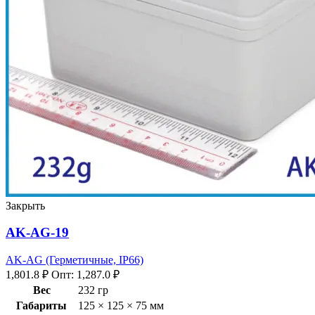
Закрыть
AK-AG-19
AK-AG (Герметичные, IP66)
1,801.8
₽
Опт:
1,287.0
₽
Вес
232 гр
Габариты
125 × 125 × 75 мм