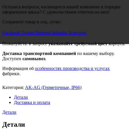
Остались вопросы, касающиеся нашей компании и порядка
оформления заказа? С удовольствием ответим на них!
Сохраните товар в соц. сетях:
Facebook
Twitter
Pinterest
linkedin
Телеграм
Пожалуйста. в запросе
указывайте требуемый цвет
корпуса.
Доставка транспортной компанией
по вашему выбору.
Доступен
самовывоз
.
Информация об
особенностях производства и услугах
фабрики.
Категория:
AK-AG (Герметичные, IP66)
Детали
Доставка и оплата
Детали
Детали