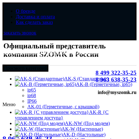
О бренде
Доставка и оплата
Как сделать заказ
заказать звонок
Официальный представитель
Официальный представитель
компании SZOMK в России
компании SZOMK в России
Просмотр категорий
8 499 322-35-25
AK-S (Стандартные)
8 963 638-35-23
AK-B (Герметичные, ip65)
ip65
info@myszomk.ru
ip68
IP66
Меню
AK-01 (Герметичные, с крышкой)
AK-R {С
управлением доступа}
AK-NW (Под модем)
AK-W (Настенные)
8 (499) 322-35-25
AK-D (Настольные)