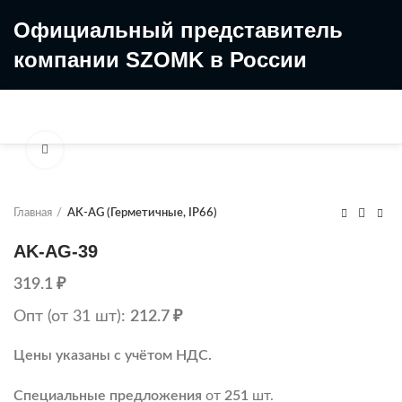
Официальный представитель
компании SZOMK в России
8 (499) 322-35-25
8 963 638-35-23
Увеличить
Главная
AK-AG (Герметичные, IP66)
AK-AG-39
319.1
₽
Опт (от 31 шт):
212.7
₽
Цены указаны с учётом НДС.
Специальные предложения
от
251
шт.