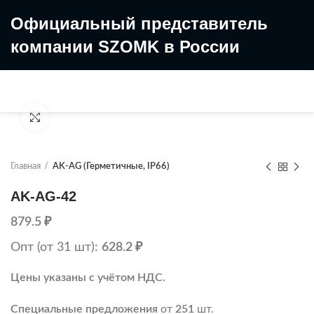
Официальный представитель
компании SZOMK в России
8 (499) 322-35-25
8 963 638-35-23
Увеличить
Главная
AK-AG (Герметичные, IP66)
AK-AG-42
879.5
₽
Опт (от 31 шт):
628.2
₽
Цены указаны с учётом НДС.
Специальные предложения
от
251
шт.