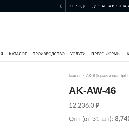
О БРЕНДЕ
ДОСТАВКА И ОПЛАТ
ль компании SZOMK в России
АЯ
КАТАЛОГ
ПРОИЗВОДСТВО
УСЛУГИ
ПРЕСС-ФОРМЫ
Главная
AK-B (Герметичные, ip65
AK-AW-46
12,236.0
₽
Опт (от 31 шт):
8,74