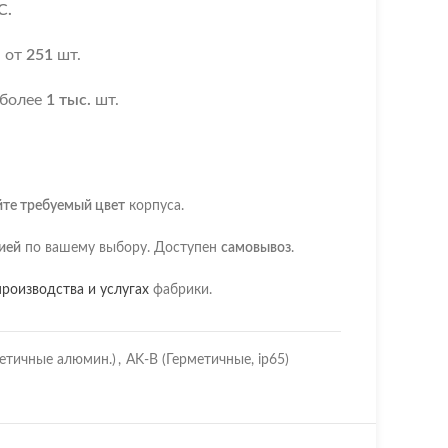
С.
я
от
251
шт.
 более
1 тыс.
шт.
йте требуемый цвет
корпуса.
ией
по вашему выбору. Доступен
самовывоз
.
роизводства и услугах
фабрики.
етичные алюмин.)
,
AK-B (Герметичные, ip65)