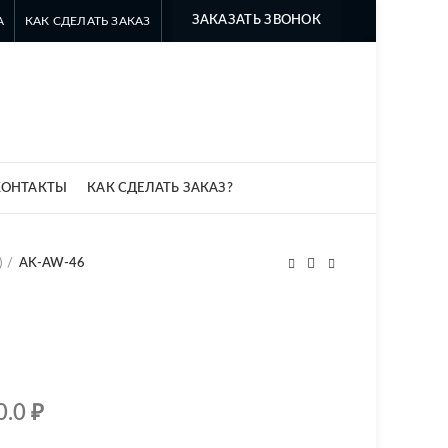
ЗАКАЗАТЬ ЗВОНОК
А
КАК СДЕЛАТЬ ЗАКАЗ
8 499 322-35-25
8 963 638-35-23
info@myszomk.ru
КОНТАКТЫ
КАК СДЕЛАТЬ ЗАКАЗ?
)
AK-AW-46
0.0
₽