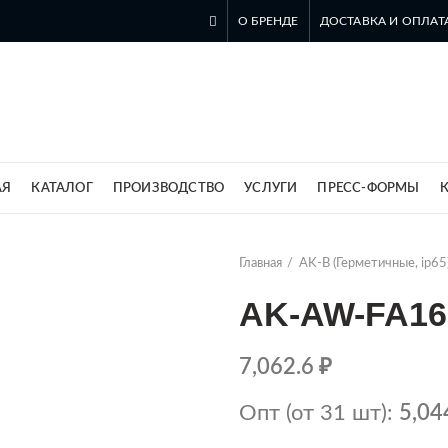
О БРЕНДЕ
ДОСТАВКА И ОПЛАТ
ль компании SZOMK в России
АЯ
КАТАЛОГ
ПРОИЗВОДСТВО
УСЛУГИ
ПРЕСС-ФОРМЫ
Главная
AK-B (Герметичные, ip65
AK-AW-FA16
7,062.6
₽
Опт (от 31 шт):
5,04