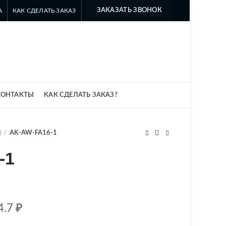
ЗАКАЗАТЬ ЗВОНОК
А
КАК СДЕЛАТЬ ЗАКАЗ
8 499 322-35-25
8 963 638-35-23
info@myszomk.ru
КОНТАКТЫ
КАК СДЕЛАТЬ ЗАКАЗ?
)
AK-AW-FA16-1
-1
4.7
₽