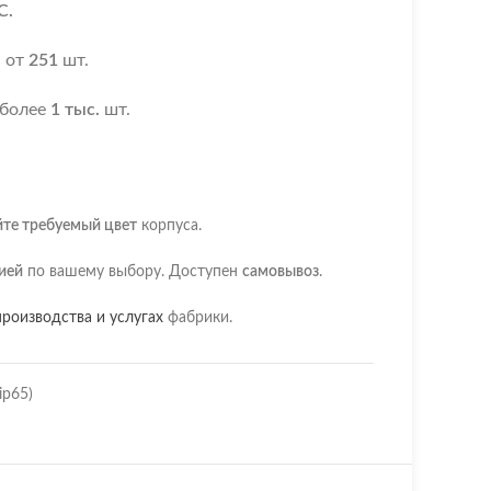
С.
я
от
251
шт.
 более
1 тыс.
шт.
йте требуемый цвет
корпуса.
ией
по вашему выбору. Доступен
самовывоз
.
роизводства и услугах
фабрики.
ip65)