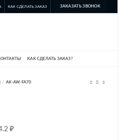
ЗАКАЗАТЬ ЗВОНОК
А
КАК СДЕЛАТЬ ЗАКАЗ
8 499 322-35-25
8 963 638-35-23
info@myszomk.ru
КОНТАКТЫ
КАК СДЕЛАТЬ ЗАКАЗ?
)
AK-AW-FA70
4.2
₽