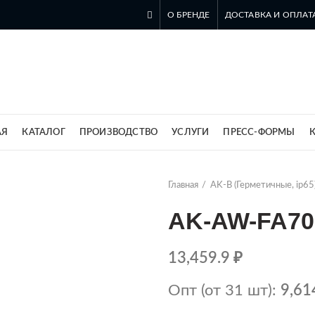
О БРЕНДЕ
ДОСТАВКА И ОПЛАТ
ль компании SZOMK в России
АЯ
КАТАЛОГ
ПРОИЗВОДСТВО
УСЛУГИ
ПРЕСС-ФОРМЫ
Главная
AK-B (Герметичные, ip65
AK-AW-FA70
13,459.9
₽
Опт (от 31 шт):
9,61