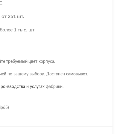
С.
я
от
251
шт.
 более
1 тыс.
шт.
йте требуемый цвет
корпуса.
ией
по вашему выбору. Доступен
самовывоз
.
роизводства и услугах
фабрики.
ip65)