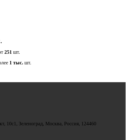
.
от
251
шт.
олее
1 тыс.
шт.
, 10с1, Зеленоград, Москва, Россия, 124460