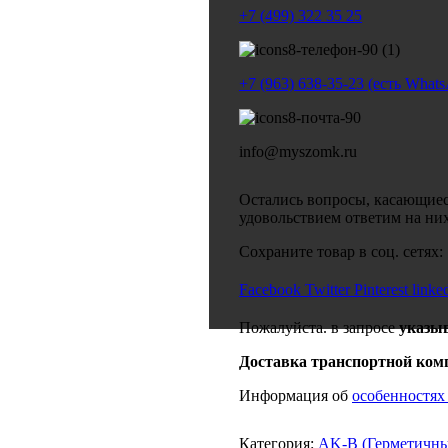
+7 (499) 322 35 25
+7 (963) 638-35-23 (есть What
info@myszomk.ru
Остались вопросы, касающиес
удовольствием ответим на ни
Сохраните товар в соц. сетях:
Facebook
Twitter
Pinterest
linke
Пожалуйста. в запросе
указы
Доставка транспортной ком
Информация об
особенностях
Категория:
AK-B (Герметичные