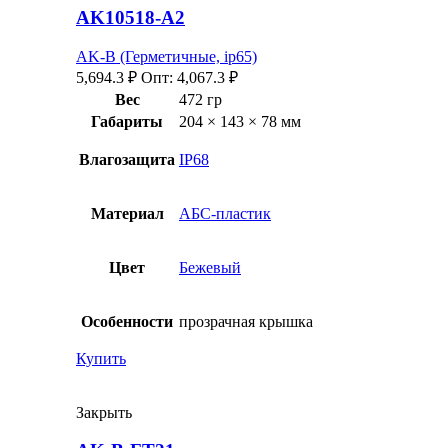
AK10518-A2
AK-B (Герметичные, ip65)
5,694.3
₽
Опт:
4,067.3
₽
Вес
472 гр
Габариты
204 × 143 × 78 мм
Влагозащита
IP68
Материал
АБС-пластик
Цвет
Бежевый
Особенности
прозрачная крышка
Купить
Закрыть