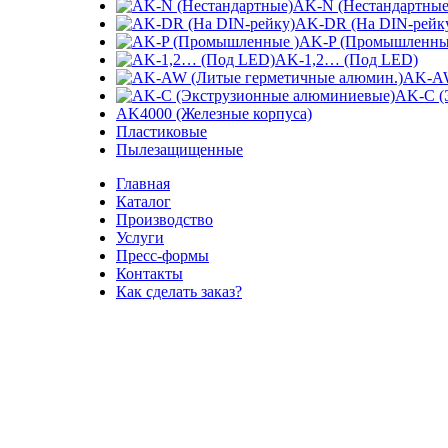
AK-N (Нестандартные
AK-DR (На DIN-рейк
AK-P (Промышленны
Увеличить
AK-1,2… (Под LED)
AK-AW
AK-C (
AK4000 (Железные корпуса)
Пластиковые
Пылезащищенные
Главная
Каталог
Производство
Услуги
Пресс-формы
Контакты
Как сделать заказ?