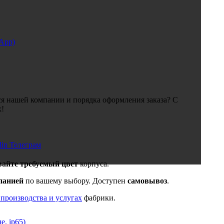
sApp)
я нашей компании и порядка оформления заказа? С
х!
din
Телеграм
вайте требуемый цвет
корпуса.
панией
по вашему выбору. Доступен
самовывоз
.
 производства и услугах
фабрики.
, ip65)