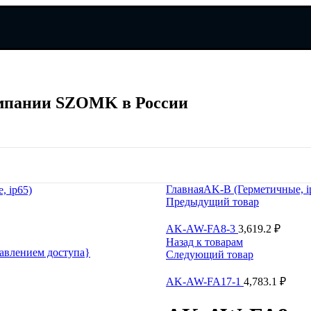
мпании SZOMK в России
мпании SZOMK в России
Главная
AK-B (Герметичные, i
, ip65)
Предыдущий товар
AK-AW-FA8-3
3,619.2
₽
Назад к товарам
авлением доступа}
Следующий товар
AK-AW-FA17-1
4,783.1
₽