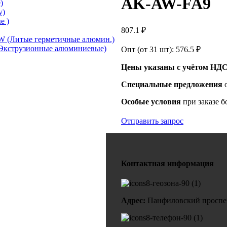
AK-AW-FA9
)
у)
е )
807.1
₽
 (Литые герметичные алюмин.)
Экструзионные алюминиевые)
Опт (от 31 шт):
576.5
₽
Цены указаны с учётом НДС
Специальные предложения
Особые условия
при заказе б
Отправить запрос
Контактная информация
Адрес:
Панфиловский проспект