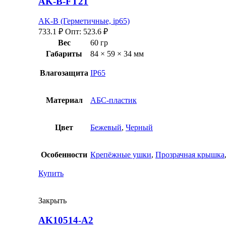
AK-B-FT21
AK-B (Герметичные, ip65)
733.1
₽
Опт:
523.6
₽
Вес
60 гр
Габариты
84 × 59 × 34 мм
Влагозащита
IP65
Материал
АБС-пластик
Цвет
Бежевый
,
Черный
Особенности
Крепёжные ушки
,
Прозрачная крышка
Купить
Закрыть
AK10514-A2