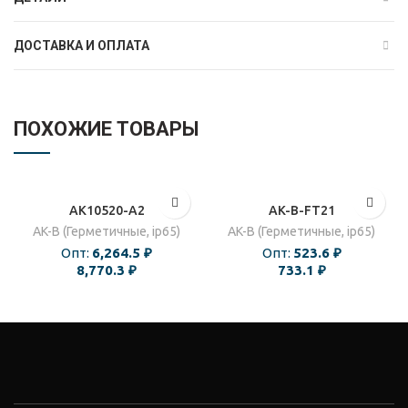
ДОСТАВКА И ОПЛАТА
ПОХОЖИЕ ТОВАРЫ
AK10520-A2
AK-B-FT21
AK-B (Герметичные, ip65)
AK-B (Герметичные, ip65)
Опт:
6,264.5
₽
Опт:
523.6
₽
8,770.3
₽
733.1
₽