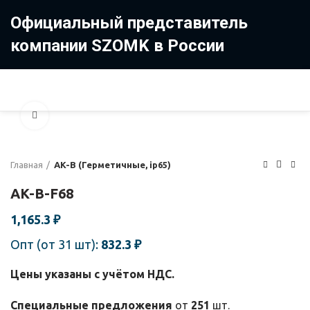
Официальный представитель
компании SZOMK в России
8 (499) 322-35-25
8 963 638-35-23
Увеличить
Главная
AK-B (Герметичные, ip65)
AK-B-F68
1,165.3
₽
Опт (от 31 шт):
832.3
₽
Цены указаны с учётом НДС.
Специальные предложения
от
251
шт.