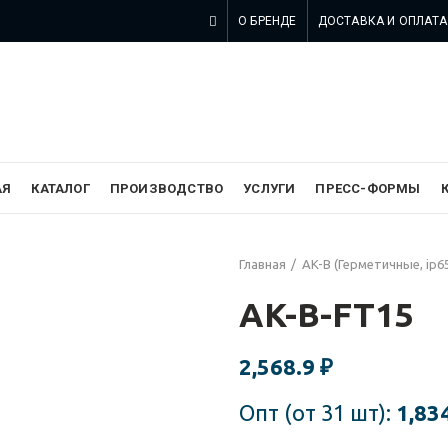
О БРЕНДЕ
ДОСТАВКА И ОПЛАТА
 компании SZOMK в России
АЯ
КАТАЛОГ
ПРОИЗВОДСТВО
УСЛУГИ
ПРЕСС-ФОРМЫ
Главная
AK-B (Герметичные, ip6
AK-B-FT15
2,568.9
₽
Опт (от 31 шт):
1,83