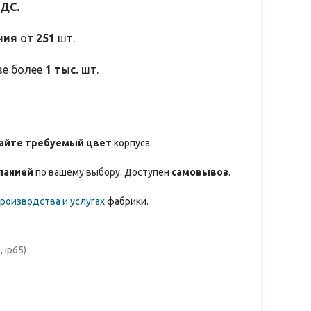
НДС.
ния
от
251
шт.
зе более
1 тыс.
шт.
айте требуемый цвет
корпуса.
панией
по вашему выбору. Доступен
самовывоз
.
роизводства и услугах
фабрики.
 ip65)