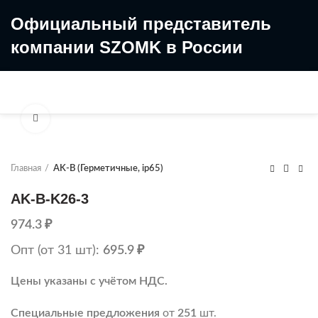
Официальный представитель
компании SZOMK в России
8 (499) 322-35-25
8 963 638-35-23
Увеличить
Главная
AK-B (Герметичные, ip65)
AK-B-K26-3
974.3
₽
Опт (от 31 шт):
695.9
₽
Цены указаны с учётом НДС.
Специальные предложения
от
251
шт.