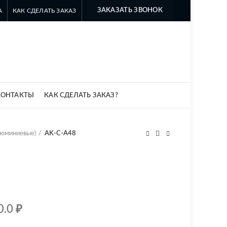
ЗАКАЗАТЬ ЗВОНОК
А
КАК СДЕЛАТЬ ЗАКАЗ
8 499 322-35-25
8 963 638-35-23
info@myszomk.ru
КОНТАКТЫ
КАК СДЕЛАТЬ ЗАКАЗ?
люминиевые)
AK-C-A48
0.0
₽