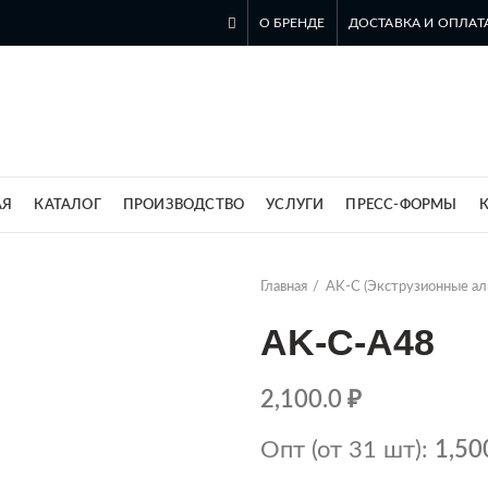
О БРЕНДЕ
ДОСТАВКА И ОПЛАТ
ль компании SZOMK в России
АЯ
КАТАЛОГ
ПРОИЗВОДСТВО
УСЛУГИ
ПРЕСС-ФОРМЫ
Главная
AK-C (Экструзионные а
AK-C-A48
2,100.0
₽
Опт (от 31 шт):
1,50