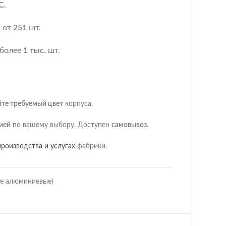
С.
я
от
251
шт.
 более
1 тыс.
шт.
йте требуемый цвет
корпуса.
ией
по вашему выбору. Доступен
самовывоз
.
роизводства и услугах
фабрики.
ые алюминиевые)