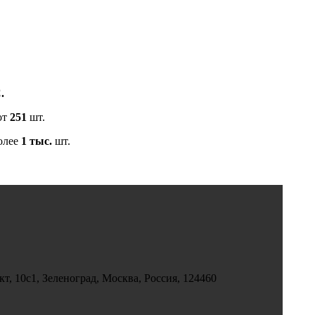
.
от
251
шт.
олее
1 тыс.
шт.
, 10с1, Зеленоград, Москва, Россия, 124460