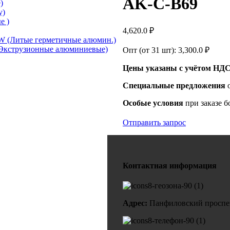
AK-C-B69
)
у)
е )
4,620.0
₽
 (Литые герметичные алюмин.)
Экструзионные алюминиевые)
Опт (от 31 шт):
3,300.0
₽
Цены указаны с учётом НДС
Специальные предложения
Особые условия
при заказе б
Отправить запрос
Контактная информация
Адрес:
Панфиловский проспект