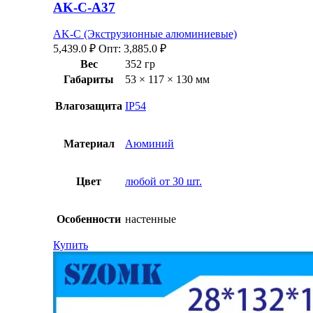
AK-C-A37
AK-C (Экструзионные алюминиевые)
5,439.0
₽
Опт:
3,885.0
₽
Вес
352 гр
Габариты
53 × 117 × 130 мм
Влагозащита
IP54
Материал
Аюминий
Цвет
любой от 30 шт.
Особенности
настенные
Купить