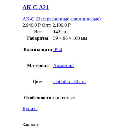
AK-C-A21
AK-C (Экструзионные алюминиевые)
2,940.0
₽
Опт:
2,100.0
₽
Вес
142 гр
Габариты
39 × 96 × 100 мм
Влагозащита
IP54
Материал
Аюминий
Цвет
любой от 30 шт.
Особенности
настенные
Купить
Закрыть