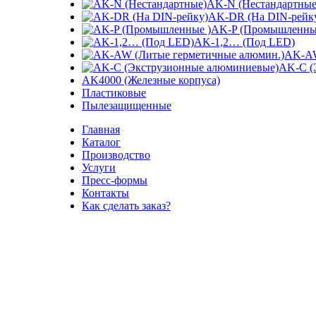
AK-N (Нестандартные
Увеличить
AK-DR (На DIN-рейк
AK-P (Промышленны
AK-1,2… (Под LED)
AK-AW
AK-C (
AK4000 (Железные корпуса)
Пластиковые
Пылезащищенные
Главная
Каталог
Производство
Услуги
Пресс-формы
Контакты
Как сделать заказ?