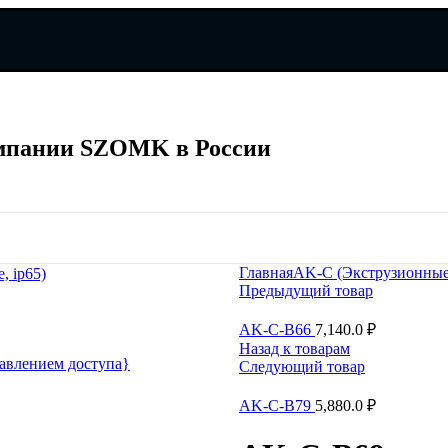
мпании SZOMK в России
мпании SZOMK в России
Главная
AK-C (Экструзионны
, ip65)
Предыдущий товар
AK-C-B66
7,140.0
₽
Назад к товарам
авлением доступа}
Следующий товар
AK-C-B79
5,880.0
₽