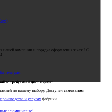
sApp)
я нашей компании и порядка оформления заказа? С
х!
din
Телеграм
вайте требуемый цвет
корпуса.
панией
по вашему выбору. Доступен
самовывоз
.
 производства и услугах
фабрики.
нные алюминиевые)