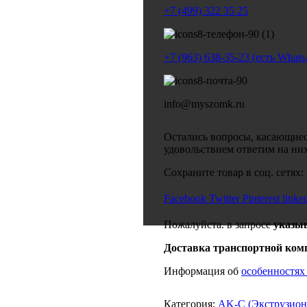
+7 (499) 322 35 25
+7 (963) 638-35-23 (есть What
info@myszomk.ru
Остались вопросы, касающиес
удовольствием ответим на ни
Сохраните товар в соц. сетях:
Facebook
Twitter
Pinterest
linke
Пожалуйста. в запросе
указы
Доставка транспортной ком
Информация об
особенностях
Категория:
AK-C (Экструзио