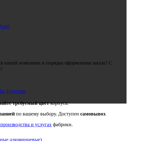
sApp)
я нашей компании и порядка оформления заказа? С
х!
din
Телеграм
вайте требуемый цвет
корпуса.
панией
по вашему выбору. Доступен
самовывоз
.
 производства и услугах
фабрики.
нные алюминиевые)