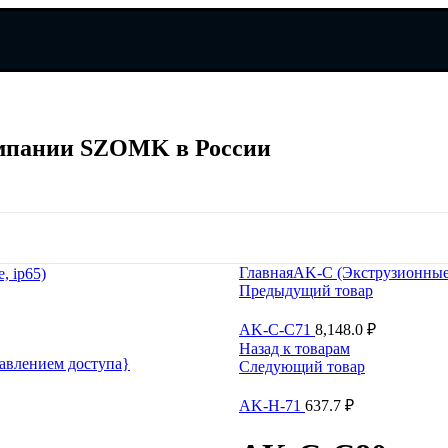
мпании SZOMK в России
мпании SZOMK в России
Главная
AK-C (Экструзионны
, ip65)
Предыдущий товар
AK-C-C71
8,148.0
₽
Назад к товарам
авлением доступа}
Следующий товар
AK-H-71
637.7
₽