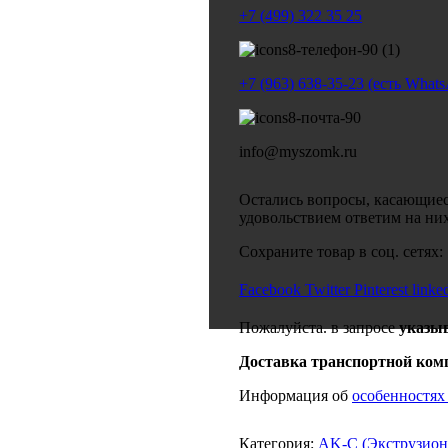
+7 (499) 322 35 25
+7 (963) 638-35-23 (есть What
info@myszomk.ru
Остались вопросы, касающиес
удовольствием ответим на ни
Сохраните товар в соц. сетях:
Facebook
Twitter
Pinterest
linke
Пожалуйста. в запросе
указы
Доставка транспортной ком
Информация об
особенностях
Категория:
AK-C (Экструзио