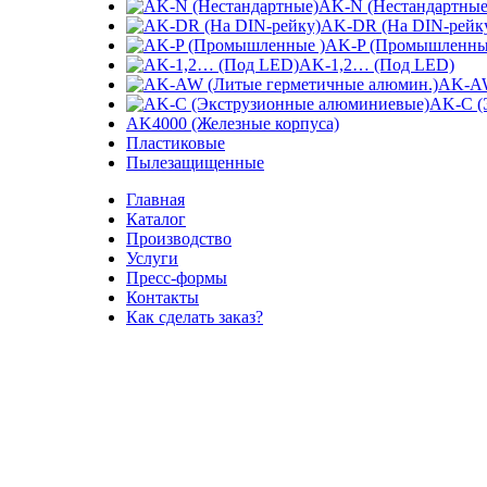
AK-N (Нестандартные
AK-DR (На DIN-рейк
AK-P (Промышленны
AK-1,2… (Под LED)
AK-AW
AK-C (
AK4000 (Железные корпуса)
Пластиковые
Пылезащищенные
Главная
Каталог
Производство
Услуги
Пресс-формы
Контакты
Как сделать заказ?