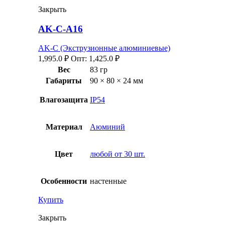
Закрыть
AK-C-A16
AK-C (Экструзионные алюминиевые)
1,995.0
₽
Опт:
1,425.0
₽
Вес
83 гр
Габариты
90 × 80 × 24 мм
Влагозащита
IP54
Материал
Аюминий
Цвет
любой от 30 шт.
Особенности
настенные
Купить
Закрыть