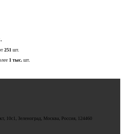
.
от
251
шт.
олее
1 тыс.
шт.
, 10с1, Зеленоград, Москва, Россия, 124460