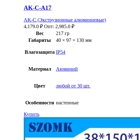
AK-C-A17
AK-C (Экструзионные алюминиевые)
4,179.0
₽
Опт:
2,985.0
₽
Вес
217 гр
Габариты
40 × 97 × 130 мм
Влагозащита
IP54
Материал
Аюминий
Цвет
любой от 30 шт.
Особенности
настенные
Купить