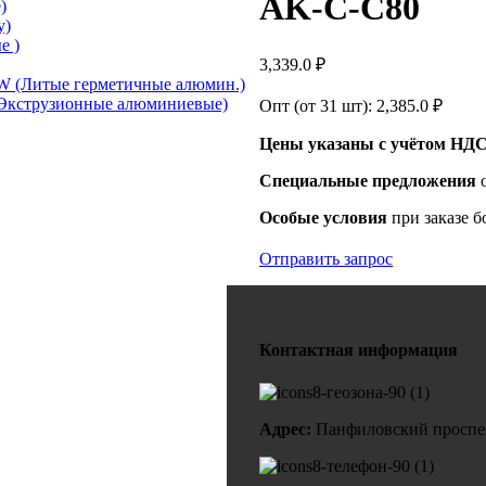
AK-C-C80
)
у)
е )
3,339.0
₽
 (Литые герметичные алюмин.)
Экструзионные алюминиевые)
Опт (от 31 шт):
2,385.0
₽
Цены указаны с учётом НДС
Специальные предложения
Особые условия
при заказе б
Отправить запрос
Контактная информация
Адрес:
Панфиловский проспект