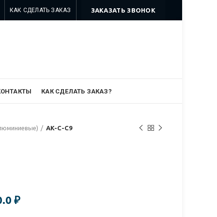
КАК СДЕЛАТЬ ЗАКАЗ
ЗАКАЗАТЬ ЗВОНОК
8 499 322-35-25
8 963 638-35-23
info@myszomk.ru
КОНТАКТЫ
КАК СДЕЛАТЬ ЗАКАЗ?
алюминиевые)
AK-C-C9
0.0
₽