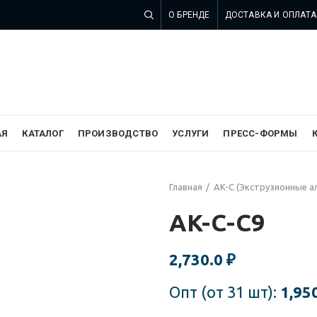
О БРЕНДЕ
ДОСТАВКА И ОПЛАТА
 компании SZOMK в России
АЯ
КАТАЛОГ
ПРОИЗВОДСТВО
УСЛУГИ
ПРЕСС-ФОРМЫ
Главная
AK-C (Экструзионные 
AK-C-C9
2,730.0
₽
Опт (от 31 шт):
1,95