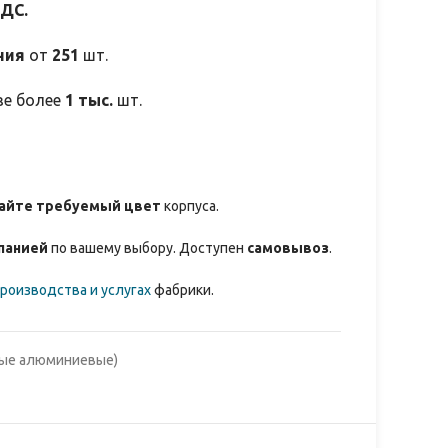
НДС.
ния
от
251
шт.
зе более
1 тыс.
шт.
айте требуемый цвет
корпуса.
панией
по вашему выбору. Доступен
самовывоз
.
роизводства и услугах
фабрики.
ные алюминиевые)