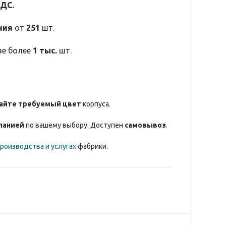
НДС.
ния
от
251
шт.
зе более
1 тыс.
шт.
айте требуемый цвет
корпуса.
панией
по вашему выбору. Доступен
самовывоз
.
роизводства и услугах
фабрики.