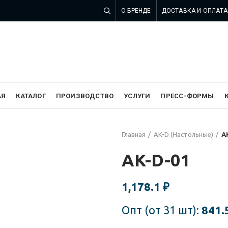
О БРЕНДЕ
ДОСТАВКА И ОПЛАТА
 компании SZOMK в России
АЯ
КАТАЛОГ
ПРОИЗВОДСТВО
УСЛУГИ
ПРЕСС-ФОРМЫ
Главная
AK-D (Настольные)
A
AK-D-01
1,178.1
₽
Опт (от 31 шт):
841.