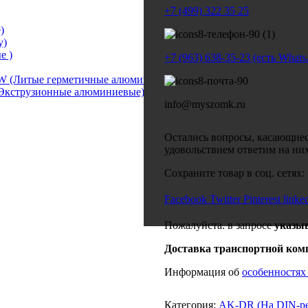
+7 (499) 322 35 25
)
у)
е )
+7 (963) 638-35-23 (есть What
 (Литые герметичные алюмин.)
Экструзионные алюминиевые)
info@myszomk.ru
Остались вопросы, касающиес
удовольствием ответим на ни
Сохраните товар в соц. сетях:
Facebook
Twitter
Pinterest
linke
Пожалуйста. в запросе
указы
Доставка транспортной ком
Информация об
особенностях
Категория:
AK-DR (На DIN-р