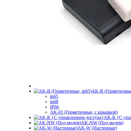
AK-B (Герметичные
ip65
ip68
IP66
AK-01 (Герметичные, с крышкой)
AK-R {С упр
AK-NW (Под модем)
AK-W (Настенные)