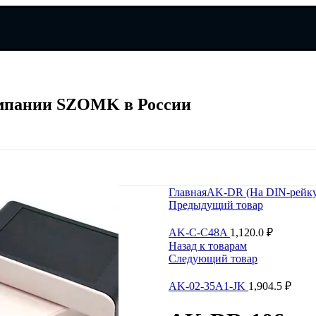
мпании SZOMK в России
мпании SZOMK в России
Главная
AK-DR (На DIN-рейку
Предыдущий товар
AK-C-C48A
1,120.0
₽
Назад к товарам
Следующий товар
AK-02-35A1-JK
1,904.5
₽