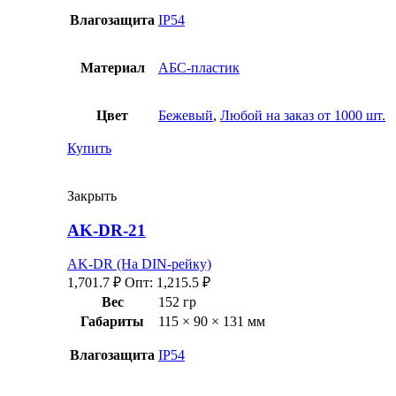
Влагозащита
IP54
Материал
АБС-пластик
Цвет
Бежевый
,
Любой на заказ от 1000 шт.
Купить
Закрыть
AK-DR-21
AK-DR (На DIN-рейку)
1,701.7
₽
Опт:
1,215.5
₽
Вес
152 гр
Габариты
115 × 90 × 131 мм
Влагозащита
IP54