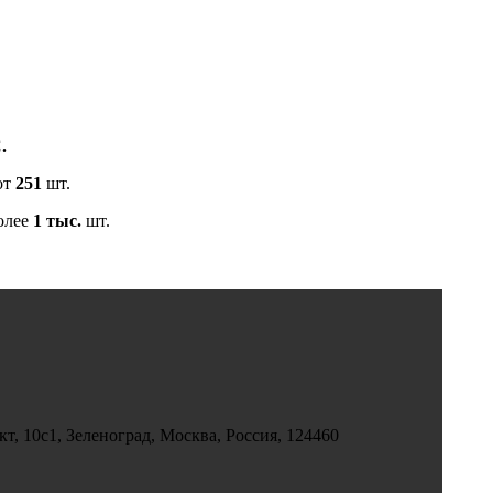
.
от
251
шт.
олее
1 тыс.
шт.
, 10с1, Зеленоград, Москва, Россия, 124460