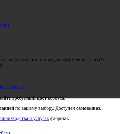
sApp)
я нашей компании и порядка оформления заказа? С
х!
din
Телеграм
вайте требуемый цвет
корпуса.
панией
по вашему выбору. Доступен
самовывоз
.
 производства и услугах
фабрики.
ейку)