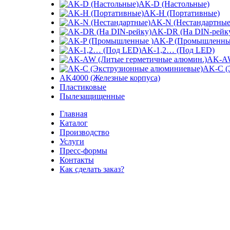
AK-D (Настольные)
AK-H (Портативные)
AK-N (Нестандартные
AK-DR (На DIN-рейк
AK-P (Промышленны
AK-1,2… (Под LED)
AK-AW
AK-C (
AK4000 (Железные корпуса)
Пластиковые
Пылезащищенные
Главная
Каталог
Производство
Услуги
Пресс-формы
Контакты
Как сделать заказ?