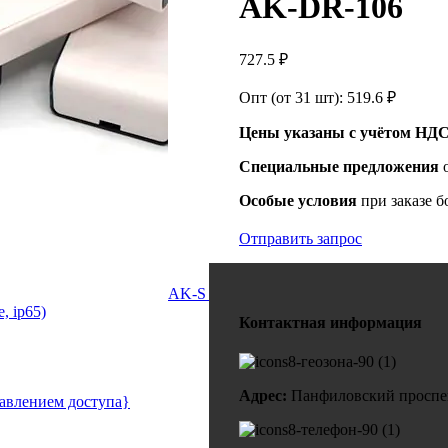
AK-DR-106
727.5
₽
Опт (от 31 шт):
519.6
₽
Цены указаны с учётом НДС
Специальные предложения
Особые условия
при заказе б
Отправить запрос
AK-S (Стандартные)
, ip65)
Контактная информация
Адрес:
Панфиловский проспект
авлением доступа}