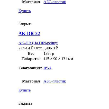
Материал
АБС-пластик
Купить
Закрыть
AK-DR-22
AK-DR (На DIN-рейку)
2,094.4
₽
Опт:
1,496.0
₽
Вес
139 гр
Габариты
115 × 90 × 131 мм
Влагозащита
IP54
Материал
АБС-пластик
Купить
Закрыть