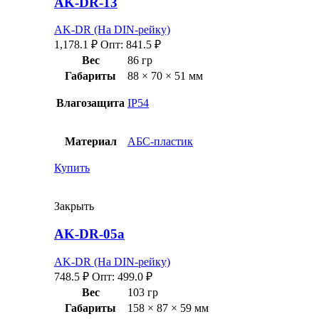
AK-DR-13
AK-DR (На DIN-рейку)
1,178.1
₽
Опт:
841.5
₽
Вес
86 гр
Габариты
88 × 70 × 51 мм
Влагозащита
IP54
Материал
АБС-пластик
Купить
Закрыть
AK-DR-05a
AK-DR (На DIN-рейку)
748.5
₽
Опт:
499.0
₽
Вес
103 гр
Габариты
158 × 87 × 59 мм