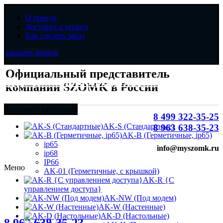
О бренде
Доставка и оплата
Как сделать заказ
заказать звонок
Официальный представитель
Официальный представитель
компании SZOMK в России
компании SZOMK в России
Просмотр категорий
8 499 322-35-25
AK-S (Стандартные)
8 963 638-35-23
AK-B (Герметичные, ip65)
ip65
info@myszomk.ru
ip68
IP66
Меню
AK-01 (Герметичные, с крышкой)
AK-R {С
управлением доступа}
AK-NW (Под модем)
AK-W (Настенные)
8 (499) 322-35-25
AK-D (Настольные)
Увеличить