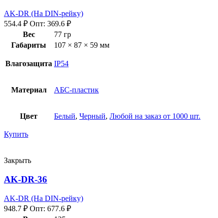
AK-DR (На DIN-рейку)
554.4
₽
Опт:
369.6
₽
Вес
77 гр
Габариты
107 × 87 × 59 мм
Влагозащита
IP54
Материал
АБС-пластик
Цвет
Белый
,
Черный
,
Любой на заказ от 1000 шт.
Купить
Закрыть
AK-DR-36
AK-DR (На DIN-рейку)
948.7
₽
Опт:
677.6
₽