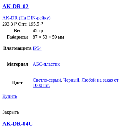
AK-DR-02
AK-DR (На DIN-рейку)
293.3
₽
Опт:
195.5
₽
Вес
45 гр
Габариты
87 × 53 × 59 мм
Влагозащита
IP54
Материал
АБС-пластик
Светло-серый
,
Черный
,
Любой на заказ от
Цвет
1000 шт.
Купить
Закрыть
AK-DR-04C