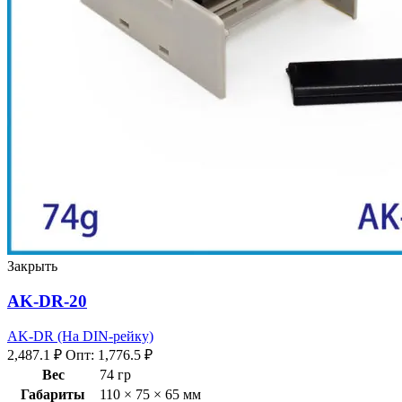
Закрыть
AK-DR-20
AK-DR (На DIN-рейку)
2,487.1
₽
Опт:
1,776.5
₽
Вес
74 гр
Габариты
110 × 75 × 65 мм