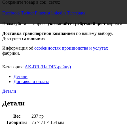
Сохраните товар в соц. сетях:
Facebook
Twitter
Pinterest
linkedin
Телеграм
Пожалуйста. в запросе
указывайте требуемый цвет
корпуса.
Доставка транспортной компанией
по вашему выбору.
Доступен
самовывоз
.
Информация об
особенностях производства и услугах
фабрики.
Категория:
AK-DR (На DIN-рейку)
Детали
Доставка и оплата
Детали
Детали
Вес
237 гр
Габариты
75 × 71 × 154 мм