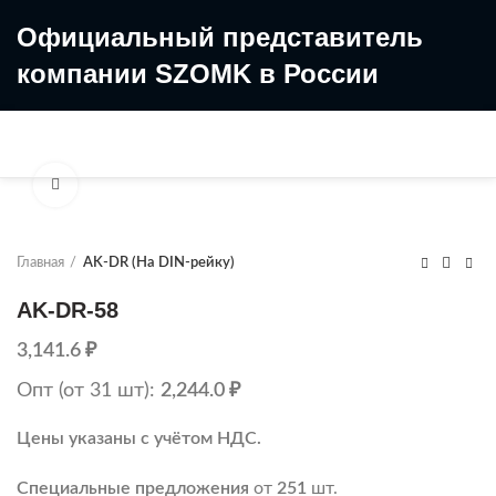
Официальный представитель
компании SZOMK в России
8 (499) 322-35-25
8 963 638-35-23
Увеличить
Главная
AK-DR (На DIN-рейку)
AK-DR-58
3,141.6
₽
Опт (от 31 шт):
2,244.0
₽
Цены указаны с учётом НДС.
Специальные предложения
от
251
шт.