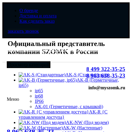
О бренде
Доставка и оплата
Как сделать заказ
заказать звонок
Официальный представитель
Официальный представитель
компании SZOMK в России
компании SZOMK в России
Просмотр категорий
8 499 322-35-25
AK-S (Стандартные)
8 963 638-35-23
AK-B (Герметичные,
ip65)
info@myszomk.ru
ip65
ip68
Меню
IP66
AK-01 (Герметичные, с крышкой)
AK-R {С
управлением доступа}
AK-NW (Под модем)
8 (499) 322-35-25
AK-W (Настенные)