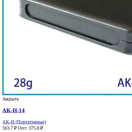
Закрыть
AK-H-14
AK-H (Портативные)
563.7
₽
Опт:
375.8
₽