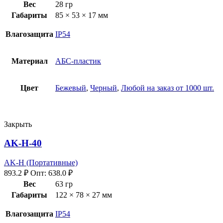
Вес
28 гр
Габариты
85 × 53 × 17 мм
Влагозащита
IP54
Материал
АБС-пластик
Цвет
Бежевый
,
Черный
,
Любой на заказ от 1000 шт.
Закрыть
AK-H-40
AK-H (Портативные)
893.2
₽
Опт:
638.0
₽
Вес
63 гр
Габариты
122 × 78 × 27 мм
Влагозащита
IP54