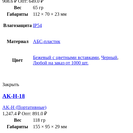
908.6
₽
Опт:
649.0
₽
Вес
65 гр
Габариты
112 × 70 × 23 мм
Влагозащита
IP54
Материал
АБС-пластик
Бежевый с цветными вставками
,
Черный
,
Цвет
Любой на заказ от 1000 шт.
Закрыть
AK-H-18
AK-H (Портативные)
1,247.4
₽
Опт:
891.0
₽
Вес
118 гр
Габариты
155 × 95 × 29 мм