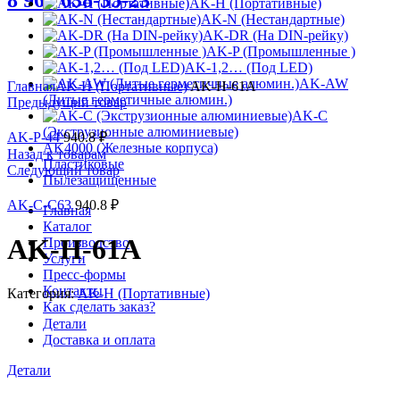
8 963 638-35-23
AK-H (Портативные)
AK-N (Нестандартные)
AK-DR (На DIN-рейку)
AK-P (Промышленные )
AK-1,2… (Под LED)
Увеличить
AK-AW
Главная
AK-H (Портативные)
AK-H-61A
(Литые герметичные алюмин.)
Предыдущий товар
AK-C
(Экструзионные алюминиевые)
AK-P-44
940.8
₽
AK4000 (Железные корпуса)
Назад к товарам
Пластиковые
Следующий товар
Пылезащищенные
AK-C-C63
940.8
₽
Главная
Каталог
AK-H-61A
Производство
Услуги
Пресс-формы
Контакты
Категория:
AK-H (Портативные)
Как сделать заказ?
Детали
Доставка и оплата
Детали