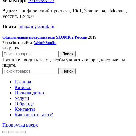
WhatsApp
:
79636383523
Адрес:
Панфиловский проспект, 10с1, Зеленоград, Москва,
Россия, 124460
Почта
:
info@myszomk.ru
Официальный представитель SZOMK в России
2019
Разработка сайта:
Studio
Web69
закрыть
Поиск
Начните вводить текст, чтобы увидеть товары, которые вы
ищете.
Поиск
Главная
Каталог
Производство
Услуги
О бренде
Контакты
Как сделать заказ?
Прокрутка вверх