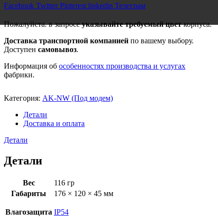
Facebook
Twitter
Pinterest
linkedin
Телеграм
Пожалуйста. в запросе
указывайте требуемый цвет
корпуса.
Доставка транспортной компанией
по вашему выбору.
Доступен
самовывоз
.
Информация об
особенностях производства и услугах
фабрики.
Категория:
AK-NW (Под модем)
Детали
Доставка и оплата
Детали
Детали
Вес
116 гр
Габариты
176 × 120 × 45 мм
Влагозащита
IP54