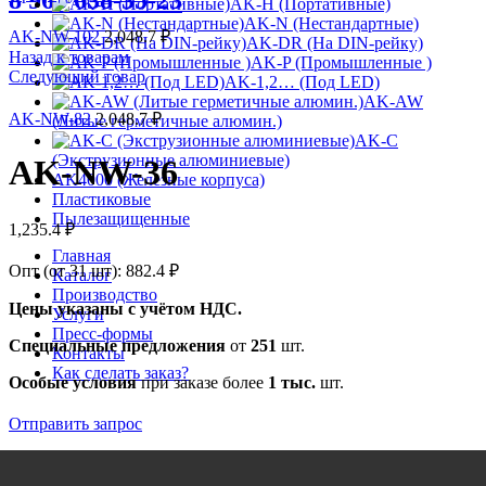
8 963 638-35-23
AK-H (Портативные)
AK-N (Нестандартные)
AK-NW-102
2,048.7
₽
AK-DR (На DIN-рейку)
Назад к товарам
AK-P (Промышленные )
Следующий товар
AK-1,2… (Под LED)
AK-AW
AK-NW-82
2,048.7
₽
(Литые герметичные алюмин.)
AK-C
(Экструзионные алюминиевые)
AK-NW-36
AK4000 (Железные корпуса)
Пластиковые
Пылезащищенные
1,235.4
₽
Главная
Опт (от 31 шт):
882.4
₽
Каталог
Производство
Цены указаны с учётом НДС.
Услуги
Пресс-формы
Специальные предложения
от
251
шт.
Контакты
Как сделать заказ?
Особые условия
при заказе более
1 тыс.
шт.
Отправить запрос