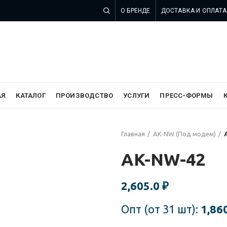
О БРЕНДЕ
ДОСТАВКА И ОПЛАТА
 компании SZOMK в России
АЯ
КАТАЛОГ
ПРОИЗВОДСТВО
УСЛУГИ
ПРЕСС-ФОРМЫ
Главная
AK-NW (Под модем)
AK-NW-42
2,605.0
₽
Опт (от 31 шт):
1,86