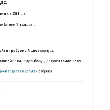
НДС.
ния
от
251
шт.
зе более
1 тыс.
шт.
айте требуемый цвет
корпуса.
панией
по вашему выбору. Доступен
самовывоз
.
роизводства и услугах
фабрики.
)