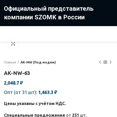
Официальный представитель
компании SZOMK в России
8 (499) 322-35-25
8 963 638-35-23
Увеличить
Главная
AK-NW (Под модем)
AK-NW-63
2,048.7
₽
Опт (от 31 шт):
1,463.3
₽
Цены указаны с учётом НДС.
Специальные предложения
от
251
шт.