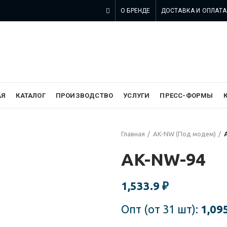
О БРЕНДЕ
ДОСТАВКА И ОПЛАТА
 компании SZOMK в России
АЯ
КАТАЛОГ
ПРОИЗВОДСТВО
УСЛУГИ
ПРЕСС-ФОРМЫ
Главная
AK-NW (Под модем)
AK-NW-94
1,533.9
₽
Опт (от 31 шт):
1,09