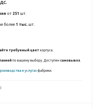
НДС.
ния
от
251
шт.
зе более
1 тыс.
шт.
айте требуемый цвет
корпуса.
панией
по вашему выбору. Доступен
самовывоз
.
роизводства и услугах
фабрики.
)