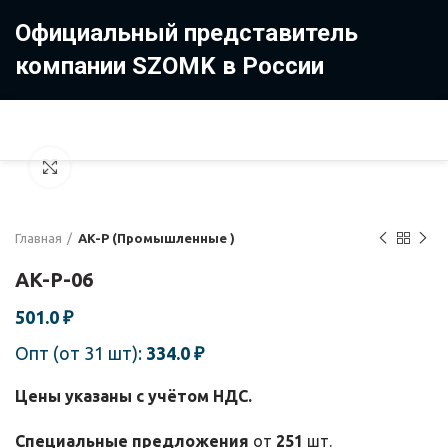
Официальный представитель
компании SZOMK в России
8 (499) 322-35-25
8 963 638-35-23
Увеличить
Главная
AK-P (Промышленные )
AK-P-06
501.0
₽
Опт (от 31 шт):
334.0
₽
Цены указаны с учётом НДС.
Специальные предложения
от
251
шт.