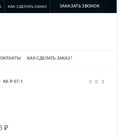
ЗАКАЗАТЬ ЗВОНОК
А
КАК СДЕЛАТЬ ЗАКАЗ
8 499 322-35-25
8 963 638-35-23
info@myszomk.ru
КОНТАКТЫ
КАК СДЕЛАТЬ ЗАКАЗ?
AK-P-07-1
.3
₽