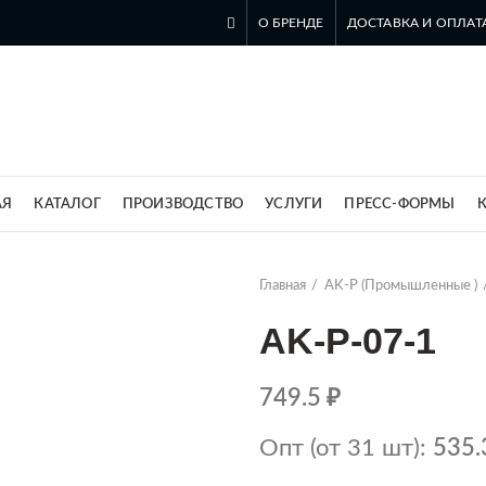
О БРЕНДЕ
ДОСТАВКА И ОПЛАТ
ль компании SZOMK в России
АЯ
КАТАЛОГ
ПРОИЗВОДСТВО
УСЛУГИ
ПРЕСС-ФОРМЫ
Главная
AK-P (Промышленные )
AK-P-07-1
749.5
₽
Опт (от 31 шт):
535