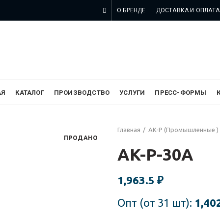
О БРЕНДЕ
ДОСТАВКА И ОПЛАТА
 компании SZOMK в России
АЯ
КАТАЛОГ
ПРОИЗВОДСТВО
УСЛУГИ
ПРЕСС-ФОРМЫ
Главная
AK-P (Промышленные )
ПРОДАНО
AK-P-30A
1,963.5
₽
Опт (от 31 шт):
1,40