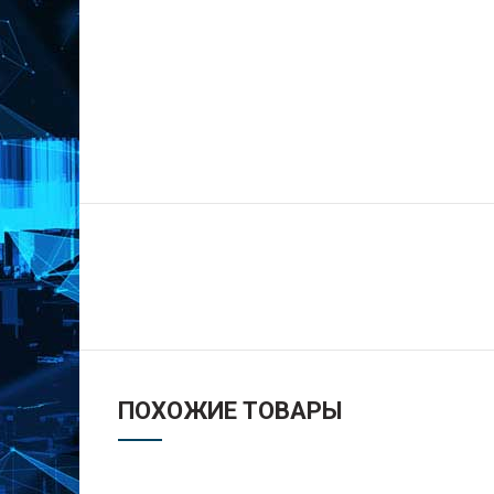
О КО
Контак
ПОХОЖИЕ ТОВАРЫ
О брен
Корпуса для РЭА с доставкой по
России и странам СНГ
Полити