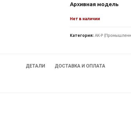
Архивная модель
Нет в наличии
Категория:
AK-P (Промышленн
ДЕТАЛИ
ДОСТАВКА И ОПЛАТА
МПАНИИ
КАК ЗАКАЗАТЬ?
тная информация
Как сделать заказ?
де SZOMK
Доставка и оплата
ка конфиденциальности
Производство с нуля