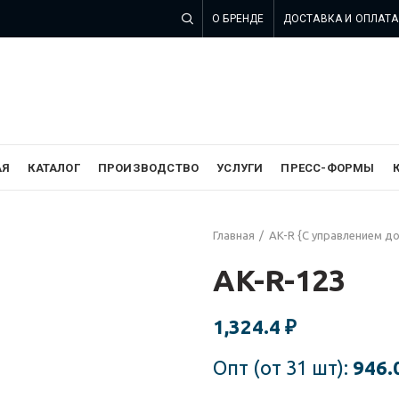
О БРЕНДЕ
ДОСТАВКА И ОПЛАТА
 компании SZOMK в России
АЯ
КАТАЛОГ
ПРОИЗВОДСТВО
УСЛУГИ
ПРЕСС-ФОРМЫ
Главная
AK-R {С управлением д
AK-R-123
1,324.4
₽
Опт (от 31 шт):
946.