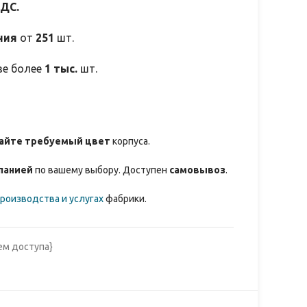
НДС.
ния
от
251
шт.
зе более
1 тыс.
шт.
айте требуемый цвет
корпуса.
панией
по вашему выбору. Доступен
самовывоз
.
роизводства и услугах
фабрики.
ем доступа}