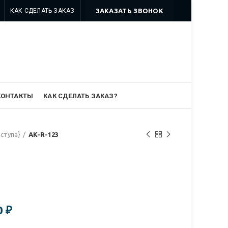
КАК СДЕЛАТЬ ЗАКАЗ
ЗАКАЗАТЬ ЗВОНОК
8 499 322-35-25
8 963 638-35-23
info@myszomk.ru
КОНТАКТЫ
КАК СДЕЛАТЬ ЗАКАЗ?
оступа}
AK-R-123
0
₽