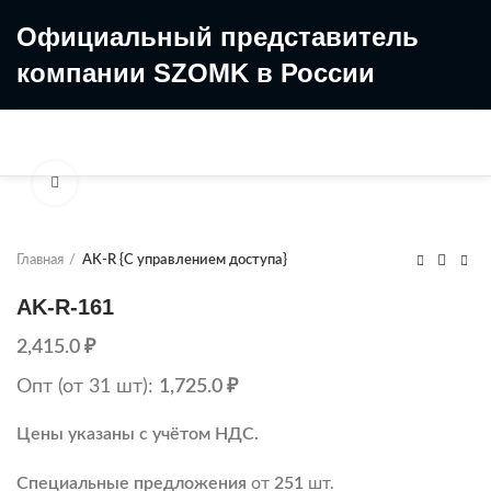
Официальный представитель
компании SZOMK в России
8 (499) 322-35-25
8 963 638-35-23
Увеличить
Главная
AK-R {С управлением доступа}
AK-R-161
2,415.0
₽
Опт (от 31 шт):
1,725.0
₽
Цены указаны с учётом НДС.
Специальные предложения
от
251
шт.