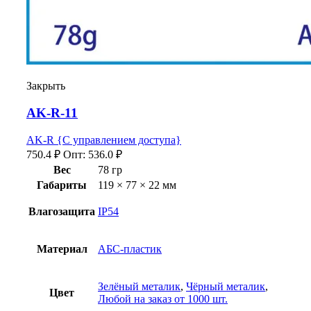
Закрыть
AK-R-11
AK-R {С управлением доступа}
750.4
₽
Опт:
536.0
₽
Вес
78 гр
Габариты
119 × 77 × 22 мм
Влагозащита
IP54
Материал
АБС-пластик
Зелёный металик
,
Чёрный металик
,
Цвет
Любой на заказ от 1000 шт.