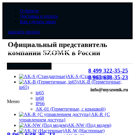
О бренде
Доставка и оплата
Как сделать заказ
заказать звонок
Официальный представитель
Официальный представитель
компании SZOMK в России
компании SZOMK в России
Просмотр категорий
8 499 322-35-25
AK-S (Стандартные)
8 963 638-35-23
AK-B (Герметичные,
ip65)
info@myszomk.ru
ip65
ip68
Меню
IP66
AK-01 (Герметичные, с крышкой)
AK-R {С
управлением доступа}
AK-NW (Под модем)
8 (499) 322-35-25
AK-W (Настенные)