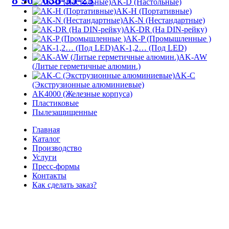
8 963 638-35-23
AK-D (Настольные)
AK-H (Портативные)
AK-N (Нестандартные)
AK-DR (На DIN-рейку)
AK-P (Промышленные )
AK-1,2… (Под LED)
AK-AW
(Литые герметичные алюмин.)
AK-C
(Экструзионные алюминиевые)
AK4000 (Железные корпуса)
Пластиковые
Пылезащищенные
Главная
Каталог
Производство
Услуги
Пресс-формы
Контакты
Как сделать заказ?