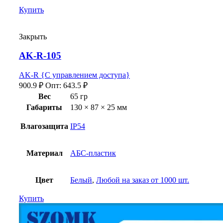
Купить
Закрыть
AK-R-105
AK-R {С управлением доступа}
900.9
₽
Опт:
643.5
₽
Вес
65 гр
Габариты
130 × 87 × 25 мм
Влагозащита
IP54
Материал
АБС-пластик
Цвет
Белый
,
Любой на заказ от 1000 шт.
Купить