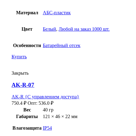
Материал
АБС-пластик
Цвет
Белый
,
Любой на заказ 1000 шт.
Особенности
Батарейный отсек
Купить
Закрыть
AK-R-07
AK-R {С управлением доступа}
750.4
₽
Опт:
536.0
₽
Вес
40 гр
Габариты
121 × 46 × 22 мм
Влагозащита
IP54