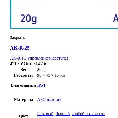
Закрыть
AK-R-25
AK-R {С управлением доступа}
471.3
₽
Опт:
314.2
₽
Вес
20 гр
Габариты
90 × 40 × 16 мм
Влагозащита
IP54
Материал
АБС-пластик
Бежевый
,
Черный
,
Любой на заказ от
Цвет