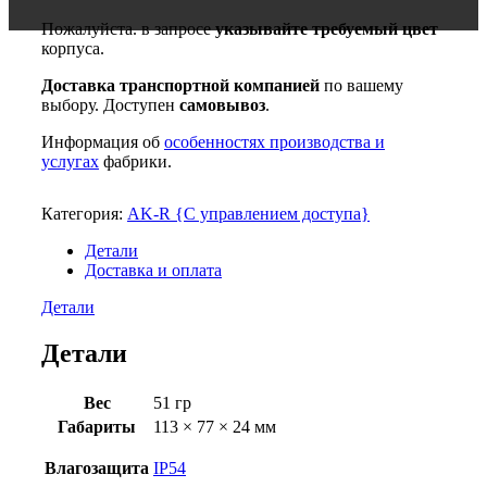
Пожалуйста. в запросе
указывайте требуемый цвет
корпуса.
Доставка транспортной компанией
по вашему
выбору. Доступен
самовывоз
.
Информация об
особенностях производства и
услугах
фабрики.
Категория:
AK-R {С управлением доступа}
Детали
Доставка и оплата
Детали
Детали
Вес
51 гр
Габариты
113 × 77 × 24 мм
Влагозащита
IP54