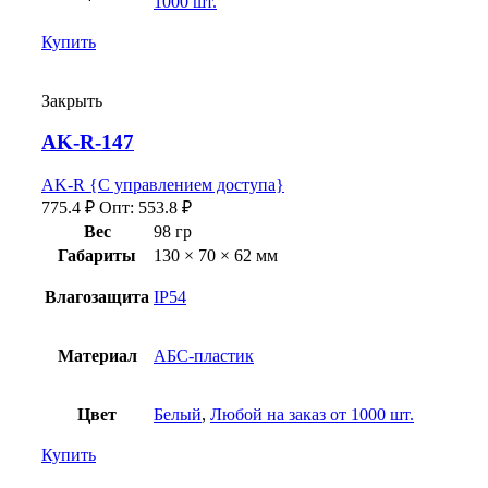
1000 шт.
Купить
Закрыть
AK-R-147
AK-R {С управлением доступа}
775.4
₽
Опт:
553.8
₽
Вес
98 гр
Габариты
130 × 70 × 62 мм
Влагозащита
IP54
Материал
АБС-пластик
Цвет
Белый
,
Любой на заказ от 1000 шт.
Купить