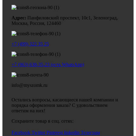
Адрес:
Панфиловский проспект, 10с1, Зеленоград,
Москва, Россия, 124460
+7 (499) 322 35 25
+7 (963) 638-35-23 (есть WhatsApp)
info@myszomk.ru
Остались вопросы, касающиеся нашей компании и
порядка оформления заказа? С удовольствием
ответим на них!
Сохраните товар в соц. сетях:
Facebook
Twitter
Pinterest
linkedin
Телеграм