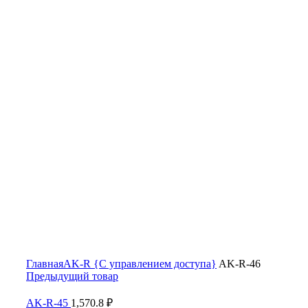
Увеличить
Главная
AK-R {С управлением доступа}
AK-R-46
Предыдущий товар
AK-R-45
1,570.8
₽