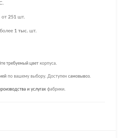
С.
я
от
251
шт.
 более
1 тыс.
шт.
йте требуемый цвет
корпуса.
ией
по вашему выбору. Доступен
самовывоз
.
роизводства и услугах
фабрики.