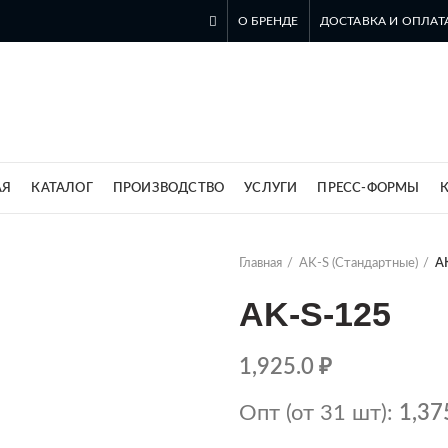
О БРЕНДЕ
ДОСТАВКА И ОПЛАТ
ль компании SZOMK в России
АЯ
КАТАЛОГ
ПРОИЗВОДСТВО
УСЛУГИ
ПРЕСС-ФОРМЫ
Главная
AK-S (Стандартные)
A
AK-S-125
1,925.0
₽
Опт (от 31 шт):
1,37