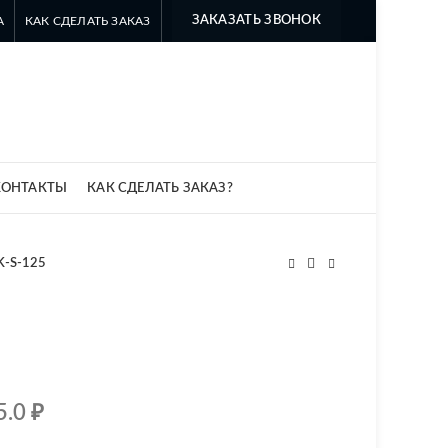
ЗАКАЗАТЬ ЗВОНОК
А
КАК СДЕЛАТЬ ЗАКАЗ
8 499 322-35-25
8 963 638-35-23
info@myszomk.ru
КОНТАКТЫ
КАК СДЕЛАТЬ ЗАКАЗ?
K-S-125
5.0
₽