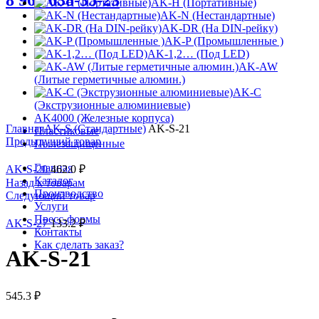
8 963 638-35-23
AK-H (Портативные)
AK-N (Нестандартные)
AK-DR (На DIN-рейку)
AK-P (Промышленные )
AK-1,2… (Под LED)
AK-AW
(Литые герметичные алюмин.)
AK-C
(Экструзионные алюминиевые)
Увеличить
AK4000 (Железные корпуса)
Главная
AK-S (Стандартные)
AK-S-21
Пластиковые
Предыдущий товар
Пылезащищенные
Главная
AK-S-20
462.0
₽
Каталог
Назад к товарам
Производство
Следующий товар
Услуги
Пресс-формы
AK-S-27
133.2
₽
Контакты
Как сделать заказ?
AK-S-21
545.3
₽