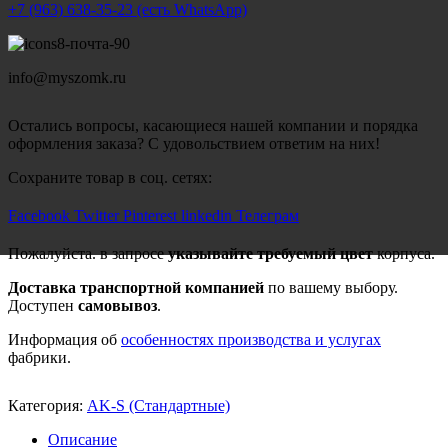
+7 (963) 638-35-23 (есть WhatsApp)
info@myszomk.ru
Остались вопросы, касающиеся нашей компании и порядка
оформления заказа? С удовольствием ответим на них!
Сохраните товар в соц. сетях:
Facebook
Twitter
Pinterest
linkedin
Телеграм
Пожалуйста. в запросе
указывайте требуемый цвет
корпуса.
Доставка транспортной компанией
по вашему выбору.
Доступен
самовывоз
.
Информация об
особенностях производства и услугах
фабрики.
Категория:
AK-S (Стандартные)
Описание