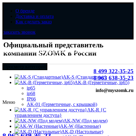
О бренде
Доставка и оплата
Как сделать заказ
заказать звонок
Официальный представитель
Официальный представитель
компании SZOMK в России
компании SZOMK в России
Просмотр категорий
8 499 322-35-25
AK-S (Стандартные)
8 963 638-35-23
AK-B (Герметичные, ip65)
ip65
info@myszomk.ru
ip68
IP66
Меню
AK-01 (Герметичные, с крышкой)
AK-R {С
управлением доступа}
AK-NW (Под модем)
AK-W (Настенные)
8 (499) 322-35-25
AK-D (Настольные)