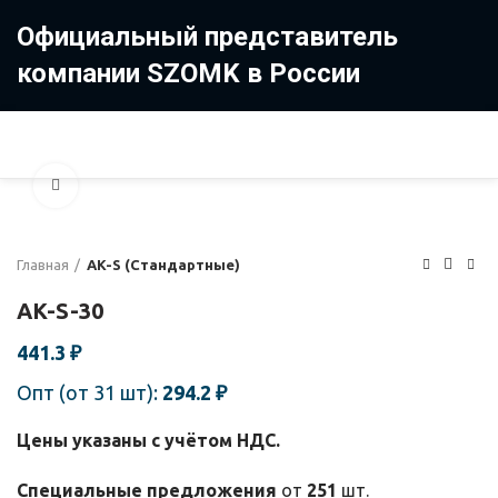
Официальный представитель
компании SZOMK в России
8 (499) 322-35-25
8 963 638-35-23
Увеличить
Главная
AK-S (Стандартные)
AK-S-30
441.3
₽
Опт (от 31 шт):
294.2
₽
Цены указаны с учётом НДС.
Специальные предложения
от
251
шт.