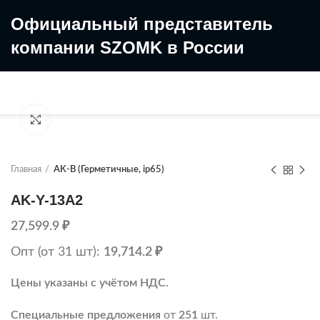
Официальный представитель
компании SZOMK в России
8 (499) 322-35-25
8 963 638-35-23
Увеличить
Главная
AK-B (Герметичные, ip65)
AK-Y-13A2
27,599.9
₽
Опт (от 31 шт):
19,714.2
₽
Цены указаны с учётом НДС.
Специальные предложения
от
251
шт.