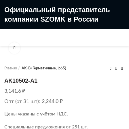
Официальный представитель
компании SZOMK в России
8 (499) 322-35-25
8 963 638-35-23
Увеличить
Главная
AK-B (Герметичные, ip65)
AK10502-A1
3,141.6
₽
Опт (от 31 шт):
2,244.0
₽
Цены указаны с учётом НДС.
Специальные предложения
от
251
шт.