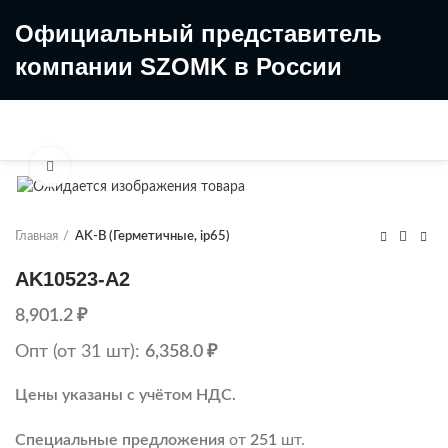
Официальный представитель
компании SZOMK в России
8 (499) 322-35-25
8 963 638-35-23
Увеличить
Главная
AK-B (Герметичные, ip65)
AK10523-A2
8,901.2
₽
Опт (от 31 шт):
6,358.0
₽
Цены указаны с учётом НДС.
Специальные предложения
от
251
шт.