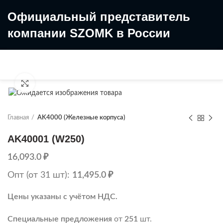
Официальный представитель
компании SZOMK в России
8 (499) 322-35-25
8 963 638-35-23
Увеличить
Главная
AK4000 (Железные корпуса)
AK40001 (W250)
16,093.0
₽
Опт (от 31 шт):
11,495.0
₽
Цены указаны с учётом НДС.
Специальные предложения
от
251
шт.