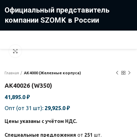
Официальный представитель
компании SZOMK в России
8 (499) 322-35-25
8 963 638-35-23
Увеличить
Главная
AK4000 (Железные корпуса)
AK40026 (W350)
41,895.0
₽
Опт (от 31 шт):
29,925.0
₽
Цены указаны с учётом НДС.
Специальные предложения
от
251
шт.