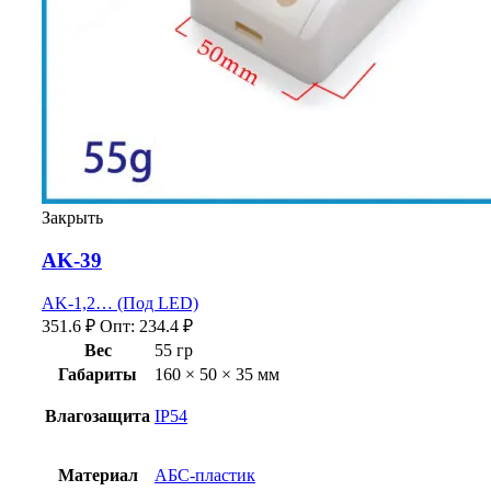
Закрыть
AK-39
AK-1,2… (Под LED)
351.6
₽
Опт:
234.4
₽
Вес
55 гр
Габариты
160 × 50 × 35 мм
Влагозащита
IP54
Материал
АБС-пластик