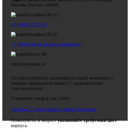
Москва, Россия, 124460
+7 (499) 322 35 25
+7 (963) 638-35-23 (есть WhatsApp)
info@myszomk.ru
Остались вопросы, касающиеся нашей компании и
порядка оформления заказа? С удовольствием
ответим на них!
Сохраните товар в соц. сетях:
Facebook
Twitter
Pinterest
linkedin
Телеграм
Пожалуйста. в запросе
указывайте требуемый цвет
корпуса.